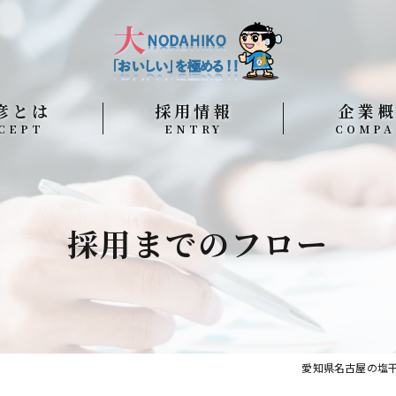
彦とは
採用情報
企業
CEPT
ENTRY
COMPA
採用までのフロー
社是
よくある質問
拠点紹介
採用までのフロー
SDGs宣言
愛知県名古屋の塩