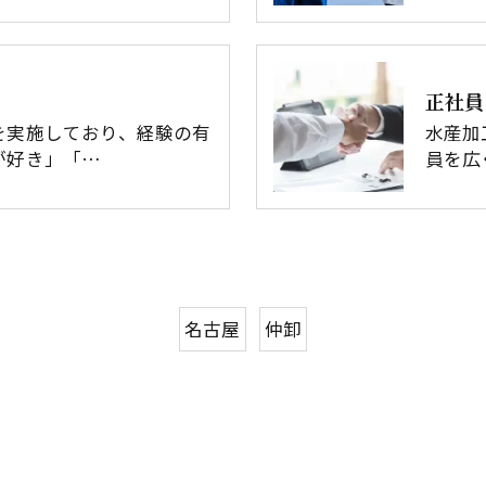
正社員
を実施しており、経験の有
水産加
が好き」「…
員を広
名古屋
仲卸