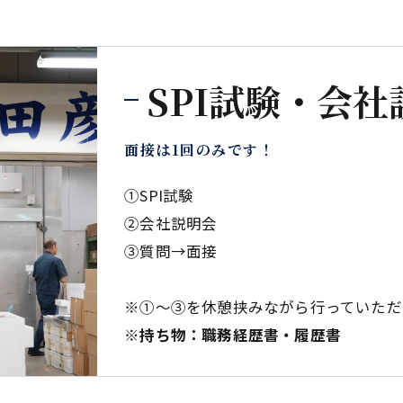
SPI試験・会
面接は1回のみです！
①SPI試験
②会社説明会
③質問→面接
※①～③を休憩挟みながら行っていただ
※持ち物：職務経歴書・履歴書