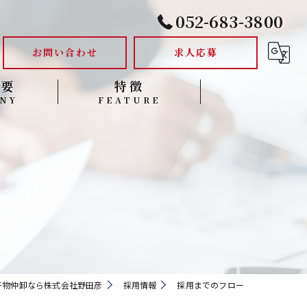
052-683-3800
お問い合わせ
求人応募
概要
特徴
NY
FEATURE
未経験
転職
正社員
中途
求人
干物仲卸なら株式会社野田彦
採用情報
採用までのフロー