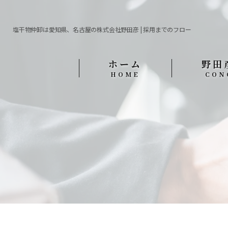
塩干物仲卸は愛知県、名古屋の株式会社野田彦 | 採用までのフロー
ホーム
野田
HOME
CON